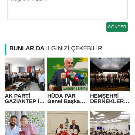
BUNLAR DA
İLGİNİZİ ÇEKEBİLİR
AK PARTİ
HÜDA PAR
HEMŞEHRİ
GAZİANTEP İL
Genel Başkanı
DERNEKLERİ
BAŞKANI
Yapıcıoğlu:
FESTİVALİ
FEDAİOĞLU’N
Terör ülkenin
RENKLİ
DAN SİVİL
gündeminden
GÖRÜNTÜLER
TOPLUM
bütünüyle
LE AÇILDI
KURULUŞLARI
çıkmalı
NA ZİYARET