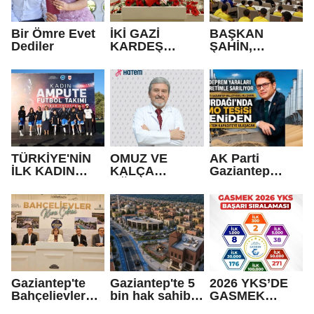
Bir Ömre Evet
İKİ GAZİ
BAŞKAN
Dediler
KARDEŞ
ŞAHİN,
OLDU!
GAZİANTEP
BELEDİYE
SPOR
KULÜBÜ’NÜN
BAŞARILI
SPORCULARIY
LA BİR ARAYA
GELDİ
TÜRKİYE'NİN
OMUZ VE
AK Parti
İLK KADIN
KALÇA
Gaziantep
AMPUTE
AĞRILARININ
Milletvekili Ali
TAKIMI GAZİ
NEDENİ
Şahin’den
ŞEHİR'DE!
POLİMİYALJİ
Nurdağı
ROMATİKA
müjdesi
OLABİLİR
Gaziantep'te
Gaziantep'te 5
2026 YKS’DE
Bahçelievler
bin hak sahibi
GASMEK
Projesinde hak
açıklanacak
FARKI!