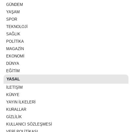
GÜNDEM
YAŞAM
SPOR
TEKNOLOJI
SAĞLIK
POLITIKA
MAGAZIN
EKONOMI
DÜNYA
EĞITIM
YASAL
İLETIŞIM
KÜNYE
YAYIN İLKELERI
KURALLAR
GIZLILIK
KULLANICI SÖZLEŞMESI
VERI POLITIKASI