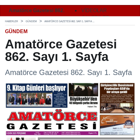
Amatörce Gazetesi 862.
Amatörce Gazetesi 862.
VİDEOLAR
Ama
Sayı 1. Sayfa
Sayı 2. Sayfa
GALERİLER
Say
HABERLER
GÜNDEM
AMATÖRCE GAZETESI 862. SAYI 1. SAYFA ...
GÜNDEM
Amatörce Gazetesi
862. Sayı 1. Sayfa
Amatörce Gazetesi 862. Sayı 1. Sayfa