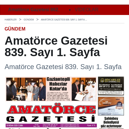
Amatörce Gazetesi 862.
Amatörce Gazetesi 862.
VİDEOLAR
Ama
Sayı 1. Sayfa
Sayı 2. Sayfa
GALERİLER
Say
HABERLER
GÜNDEM
AMATÖRCE GAZETESI 839. SAYI 1. SAYFA ...
GÜNDEM
Amatörce Gazetesi
839. Sayı 1. Sayfa
Amatörce Gazetesi 839. Sayı 1. Sayfa