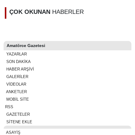
sahibi olan 5
bin kişi
ÇOK OKUNAN
HABERLER
belirlendi
Amatörce Gazetesi
YAZARLAR
SON DAKİKA
HABER ARŞİVİ
GALERİLER
VİDEOLAR
ANKETLER
MOBİL SİTE
RSS
GAZETELER
SİTENE EKLE
ASAYIŞ