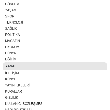
GÜNDEM
YAŞAM
SPOR
TEKNOLOJI
SAĞLIK
POLITIKA
MAGAZIN
EKONOMI
DÜNYA
EĞITIM
YASAL
İLETIŞIM
KÜNYE
YAYIN İLKELERI
KURALLAR
GIZLILIK
KULLANICI SÖZLEŞMESI
VERI POLITIKASI