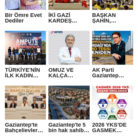
Bir Ömre Evet
İKİ GAZİ
BAŞKAN
Dediler
KARDEŞ
ŞAHİN,
OLDU!
GAZİANTEP
BELEDİYE
SPOR
KULÜBÜ’NÜN
BAŞARILI
SPORCULARIY
LA BİR ARAYA
GELDİ
TÜRKİYE'NİN
OMUZ VE
AK Parti
İLK KADIN
KALÇA
Gaziantep
AMPUTE
AĞRILARININ
Milletvekili Ali
TAKIMI GAZİ
NEDENİ
Şahin’den
ŞEHİR'DE!
POLİMİYALJİ
Nurdağı
ROMATİKA
müjdesi
OLABİLİR
Gaziantep'te
Gaziantep'te 5
2026 YKS’DE
Bahçelievler
bin hak sahibi
GASMEK
Projesinde hak
açıklanacak
FARKI!