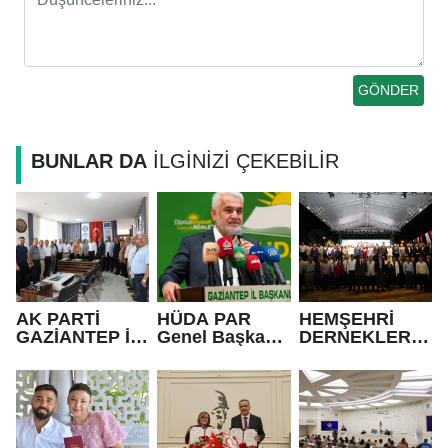
BUNLAR DA
İLGİNİZİ ÇEKEBİLİR
AK PARTİ
HÜDA PAR
HEMŞEHRİ
GAZİANTEP İL
Genel Başkanı
DERNEKLERİ
BAŞKANI
Yapıcıoğlu:
FESTİVALİ
FEDAİOĞLU’N
Terör ülkenin
RENKLİ
DAN SİVİL
gündeminden
GÖRÜNTÜLER
TOPLUM
bütünüyle
LE AÇILDI
KURULUŞLARI
çıkmalı
NA ZİYARET