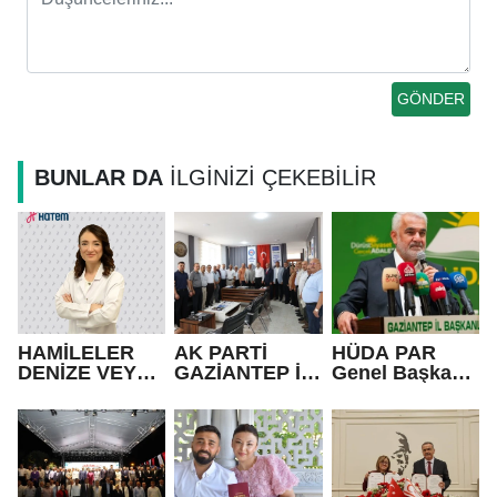
BUNLAR DA
İLGİNİZİ ÇEKEBİLİR
HAMİLELER
AK PARTİ
HÜDA PAR
DENİZE VEYA
GAZİANTEP İL
Genel Başkanı
HAVUZA
BAŞKANI
Yapıcıoğlu:
GİREBİLİR Mİ?
FEDAİOĞLU’N
Terör ülkenin
DAN SİVİL
gündeminden
TOPLUM
bütünüyle
KURULUŞLARI
çıkmalı
NA ZİYARET