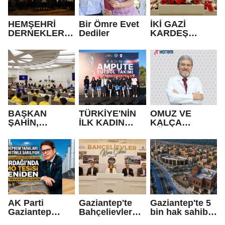
HEMŞEHRİ
Bir Ömre Evet
İKİ GAZİ
DERNEKLERİ
Dediler
KARDEŞ
FESTİVALİ
OLDU!
RENKLİ
GÖRÜNTÜLER
LE AÇILDI
BAŞKAN
TÜRKİYE'NİN
OMUZ VE
ŞAHİN,
İLK KADIN
KALÇA
GAZİANTEP
AMPUTE
AĞRILARININ
BELEDİYE
TAKIMI GAZİ
NEDENİ
SPOR
ŞEHİR'DE!
POLİMİYALJİ
KULÜBÜ’NÜN
ROMATİKA
BAŞARILI
OLABİLİR
SPORCULARIY
LA BİR ARAYA
GELDİ
AK Parti
Gaziantep'te
Gaziantep'te 5
Gaziantep
Bahçelievler
bin hak sahibi
Milletvekili Ali
Projesinde hak
açıklanacak