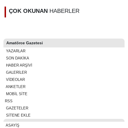
Şahin’den
sahibi olan 5
Nurdağı
bin kişi
ÇOK OKUNAN
HABERLER
müjdesi
belirlendi
Amatörce Gazetesi
YAZARLAR
SON DAKİKA
HABER ARŞİVİ
GALERİLER
VİDEOLAR
ANKETLER
MOBİL SİTE
RSS
GAZETELER
SİTENE EKLE
ASAYIŞ