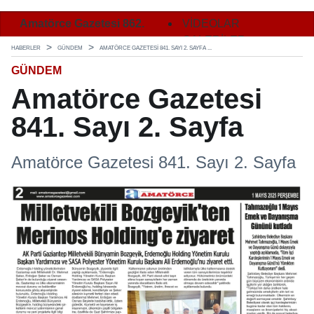
Amatörce Gazetesi 862.
Amatörce Gazetesi 862.
VİDEOLAR
Ama
Sayı 1. Sayfa
Sayı 2. Sayfa
GALERİLER
Say
HABERLER
GÜNDEM
AMATÖRCE GAZETESI 841. SAYI 2. SAYFA ...
GÜNDEM
Amatörce Gazetesi
841. Sayı 2. Sayfa
Amatörce Gazetesi 841. Sayı 2. Sayfa