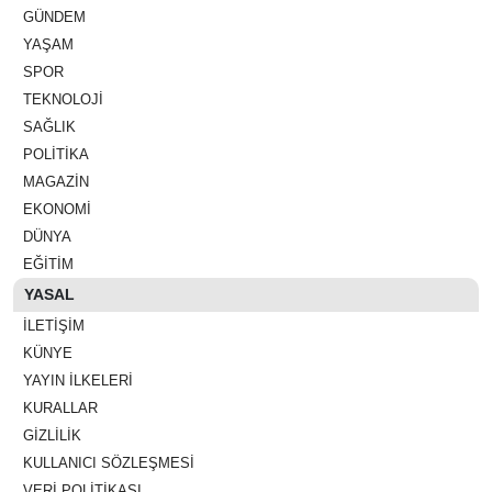
GÜNDEM
YAŞAM
SPOR
TEKNOLOJI
SAĞLIK
POLITIKA
MAGAZIN
EKONOMI
DÜNYA
EĞITIM
YASAL
İLETIŞIM
KÜNYE
YAYIN İLKELERI
KURALLAR
GIZLILIK
KULLANICI SÖZLEŞMESI
VERI POLITIKASI