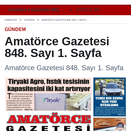
Amatörce Gazetesi 862.
Amatörce Gazetesi 862.
VİDEOLAR
Ama
Sayı 1. Sayfa
Sayı 2. Sayfa
GALERİLER
Say
HABERLER
GÜNDEM
AMATÖRCE GAZETESI 848. SAYI 1. SAYFA ...
GÜNDEM
Amatörce Gazetesi
848. Sayı 1. Sayfa
Amatörce Gazetesi 848. Sayı 1. Sayfa