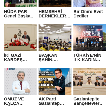
HÜDA PAR
HEMŞEHRİ
Bir Ömre Evet
Genel Başkanı
DERNEKLERİ
Dediler
Yapıcıoğlu:
FESTİVALİ
Terör ülkenin
RENKLİ
gündeminden
GÖRÜNTÜLER
bütünüyle
LE AÇILDI
çıkmalı
İKİ GAZİ
BAŞKAN
TÜRKİYE'NİN
KARDEŞ
ŞAHİN,
İLK KADIN
OLDU!
GAZİANTEP
AMPUTE
BELEDİYE
TAKIMI GAZİ
SPOR
ŞEHİR'DE!
KULÜBÜ’NÜN
BAŞARILI
SPORCULARIY
LA BİR ARAYA
GELDİ
OMUZ VE
AK Parti
Gaziantep'te
KALÇA
Gaziantep
Bahçelievler
AĞRILARININ
Milletvekili Ali
Projesinde hak