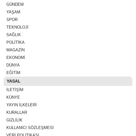
GÜNDEM
YAŞAM
SPOR
TEKNOLOJI
SAĞLIK
POLITIKA
MAGAZIN
EKONOMI
DÜNYA
EĞITIM
YASAL
İLETIŞIM
KÜNYE
YAYIN İLKELERI
KURALLAR
GIZLILIK
KULLANICI SÖZLEŞMESI
VERI POLITIKASI