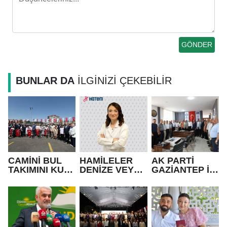
BUNLAR DA
İLGİNİZİ ÇEKEBİLİR
CAMİNİ BUL
HAMİLELER
AK PARTİ
TAKIMINI KUR”
DENİZE VEYA
GAZİANTEP İL
FUTBOL
HAVUZA
BAŞKANI
TURNUVASINA
GİREBİLİR Mİ?
FEDAİOĞLU’N
KATILAN TÜM
DAN SİVİL
ÖĞRENCİLERE
TOPLUM
BİSİKLET
KURULUŞLARI
HEDİYE EDİLDİ
NA ZİYARET