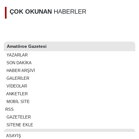
NEDENİ
Şahin’den
sahibi olan 5
POLİMİYALJİ
Nurdağı
bin kişi
ÇOK OKUNAN
HABERLER
ROMATİKA
müjdesi
belirlendi
OLABİLİR
Amatörce Gazetesi
YAZARLAR
SON DAKİKA
HABER ARŞİVİ
GALERİLER
VİDEOLAR
ANKETLER
MOBİL SİTE
RSS
GAZETELER
SİTENE EKLE
ASAYIŞ