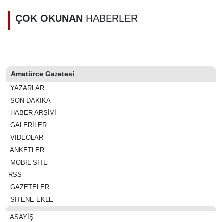
Şahin’den
sahibi olan 5
Nurdağı
bin kişi
ÇOK OKUNAN
HABERLER
müjdesi
belirlendi
Amatörce Gazetesi
YAZARLAR
SON DAKİKA
HABER ARŞİVİ
GALERİLER
VİDEOLAR
ANKETLER
MOBİL SİTE
RSS
GAZETELER
SİTENE EKLE
ASAYIŞ