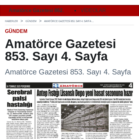
Amatörce Gazetesi 862.
Amatörce Gazetesi 862.
VİDEOLAR
Ama
Sayı 1. Sayfa
Sayı 2. Sayfa
GALERİLER
Say
HABERLER
GÜNDEM
AMATÖRCE GAZETESI 853. SAYI 4. SAYFA ...
GÜNDEM
Amatörce Gazetesi
853. Sayı 4. Sayfa
Amatörce Gazetesi 853. Sayı 4. Sayfa