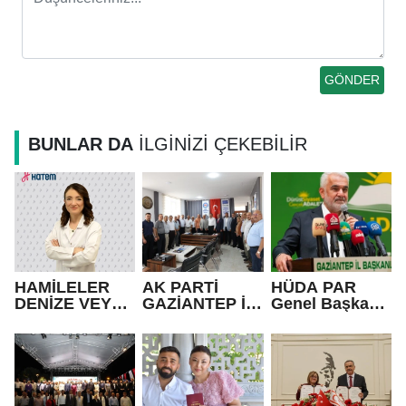
BUNLAR DA
İLGİNİZİ ÇEKEBİLİR
HAMİLELER
AK PARTİ
HÜDA PAR
DENİZE VEYA
GAZİANTEP İL
Genel Başkanı
HAVUZA
BAŞKANI
Yapıcıoğlu:
GİREBİLİR Mİ?
FEDAİOĞLU’N
Terör ülkenin
DAN SİVİL
gündeminden
TOPLUM
bütünüyle
KURULUŞLARI
çıkmalı
NA ZİYARET