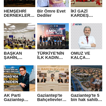
HEMŞEHRİ
Bir Ömre Evet
İKİ GAZİ
DERNEKLERİ
Dediler
KARDEŞ
FESTİVALİ
OLDU!
RENKLİ
GÖRÜNTÜLER
LE AÇILDI
BAŞKAN
TÜRKİYE'NİN
OMUZ VE
ŞAHİN,
İLK KADIN
KALÇA
GAZİANTEP
AMPUTE
AĞRILARININ
BELEDİYE
TAKIMI GAZİ
NEDENİ
SPOR
ŞEHİR'DE!
POLİMİYALJİ
KULÜBÜ’NÜN
ROMATİKA
BAŞARILI
OLABİLİR
SPORCULARIY
LA BİR ARAYA
GELDİ
AK Parti
Gaziantep'te
Gaziantep'te 5
Gaziantep
Bahçelievler
bin hak sahibi
Milletvekili Ali
Projesinde hak
açıklanacak