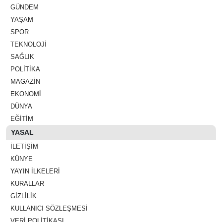
GÜNDEM
YAŞAM
SPOR
TEKNOLOJI
SAĞLIK
POLITIKA
MAGAZIN
EKONOMI
DÜNYA
EĞITIM
YASAL
İLETIŞIM
KÜNYE
YAYIN İLKELERI
KURALLAR
GIZLILIK
KULLANICI SÖZLEŞMESI
VERI POLITIKASI