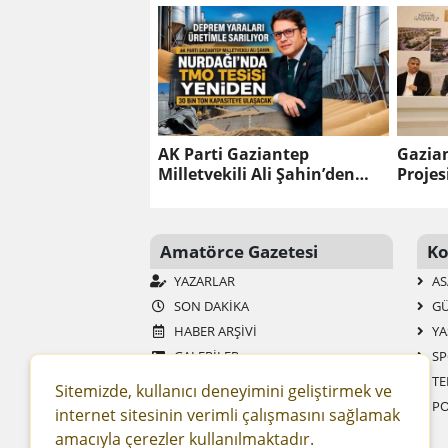
SPORCULARIYLA BİR ARAYA
GELDİ
AK Parti Gaziantep
Gazian
Milletvekili Ali Şahin’den
Projes
Nurdağı müjdesi
bin ki
Amatörce Gazetesi
Ko
YAZARLAR
AS
SON DAKIKA
G
HABER ARŞIVI
YA
GALERİLER
SP
VİDEOLAR
TE
Sitemizde, kullanıcı deneyimini geliştirmek ve
ANKETLER
PO
internet sitesinin verimli çalışmasını sağlamak
MOBIL SITE
amacıyla çerezler kullanılmaktadır.