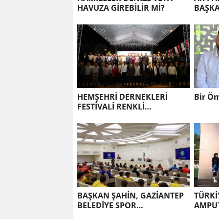
HAVUZA GİREBİLİR Mİ?
BAŞKA
SİVİL
KURUL
HEMŞEHRİ DERNEKLERİ
Bir Öm
FESTİVALİ RENKLİ
GÖRÜNTÜLERLE AÇILDI
BAŞKAN ŞAHİN, GAZİANTEP
TÜRKİ
BELEDİYE SPOR
AMPUT
KULÜBÜ’NÜN BAŞARILI
ŞEHİR'