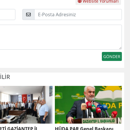
Website Yorumları
E-
Posta
İLİR
RTİ GAZİANTEP İL
HÜDA PAR Genel Başkanı