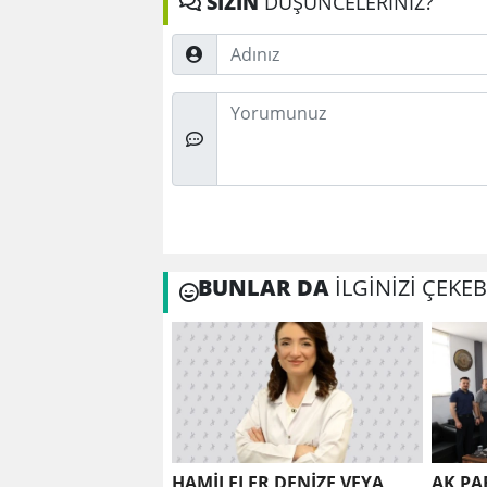
SİZİN
DÜŞÜNCELERİNİZ?
Adınız
Düşünceleriniz
BUNLAR DA
İLGİNİZİ ÇEKEB
HAMİLELER DENİZE VEYA
AK PA