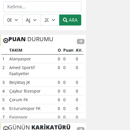
ARA
PUAN
DURUMU
TAKIM
O
Puan
AV.
1
Alanyaspor
0
0
0
2
Amed Sportif
0
0
0
Faaliyetler
3
Beşiktaş JK
0
0
0
4
Çaykur Rizespor
0
0
0
5
Çorum FK
0
0
0
6
Erzurumspor FK
0
0
0
7
Eyüpspor
0
0
0
8
Fenerbahçe
0
0
0
GÜNÜN
KARİKATÜRÜ