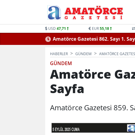
USD
47,71
EUR
55,18
Amatörce Gazetesi 862. Sayı 2. Say
HABERLER
GÜNDEM
AMATÖRCE GAZETESI 
GÜNDEM
Amatörce Gaze
Sayfa
Amatörce Gazetesi 859. Sa