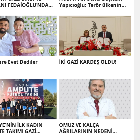
NI FEDAİOĞLU’NDAN
Yapıcıoğlu: Terör ülkenin
 TOPLUM
gündeminden bütünüyle
UŞLARINA ZİYARET
çıkmalı
re Evet Dediler
İKİ GAZİ KARDEŞ OLDU!
YE'NİN İLK KADIN
OMUZ VE KALÇA
E TAKIMI GAZİ
AĞRILARININ NEDENİ
DE!
POLİMİYALJİ ROMATİKA