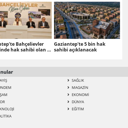
OLABİLİR
tep'te Bahçelievler
Gaziantep'te 5 bin hak
inde hak sahibi olan 5
sahibi açıklanacak
şi belirlendi
nular
AYIŞ
SAĞLIK
ÜNDEM
MAGAZIN
ŞAM
EKONOMI
OR
DÜNYA
KNOLOJI
EĞITIM
LITIKA