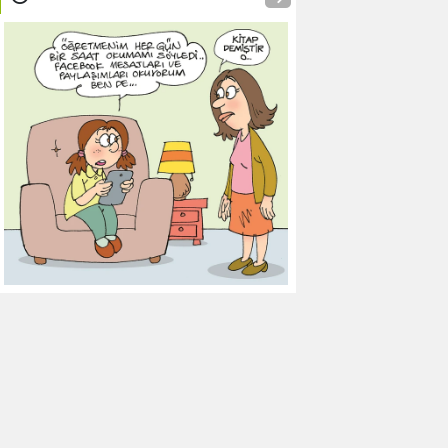
9
Galatasaray
0
0
0
10
Gaziantep FK
0
0
0
11
Gençlerbirliği
0
0
0
12
Göztepe
0
0
0
13
Başakşehir FK
0
0
0
14
Kasımpaşa
0
0
0
15
Kocaelispor
0
0
0
16
Konyaspor
0
0
0
17
Samsunspor
0
0
0
18
Trabzonspor
0
0
0