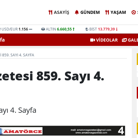
ASAYIŞ
GÜNDEM
YAŞAM
USD/EUR
1.156
ALTIN
6.660,55
BİST
13.779,39
fa
Amatörce Gazetesi 862. Sayı
VİDEOLAR
GALE
859. SAYI 4. SAYFA
tesi 859. Sayı 4.
yı 4. Sayfa