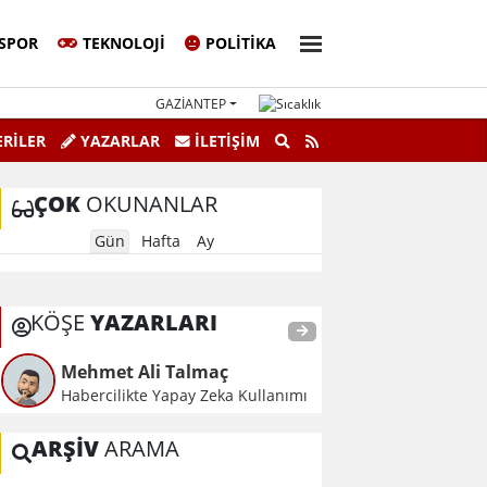
SPOR
TEKNOLOJI
POLITIKA
GAZIANTEP
 3. Sayfa
Amatörce Gazetesi 862
RİLER
YAZARLAR
İLETIŞIM
ÇOK
OKUNANLAR
Gün
Hafta
Ay
KÖŞE
YAZARLARI
Mehmet Ali Talmaç
Habercilikte Yapay Zeka Kullanımı
ARŞİV
ARAMA