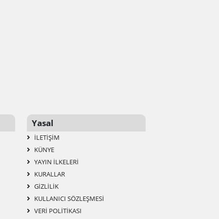
Yasal
İLETIŞIM
KÜNYE
YAYIN İLKELERI
KURALLAR
GIZLILIK
KULLANICI SÖZLEŞMESI
VERI POLITIKASI