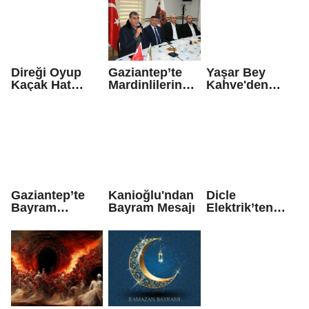
Milyon TL’yi
Aşan Destek
Direği Oyup
Gaziantep’te
Yaşar Bey
Kaçak Hat
Mardinlilerin
Kahve'den
Çektiler!
Buluşma
Bayram Mesajı
Adresi MAREV
Gaziantep’te
Kanioğlu'ndan
Dicle
Bayram
Bayram Mesajı
Elektrik’ten
Namazı saat
Ekonomiye 642
kaçta?
Milyon TL’lik
Katkı!