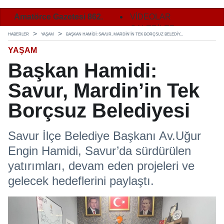
2.
Amatörce Gazetesi 862.
Amatörce Gazetesi 862.
VİDEOLAR
Ama
Sayı 2. Sayfa
Sayı 3. Sayfa
GALERİLER
Say
HABERLER
YAŞAM
BAŞKAN HAMIDI: SAVUR, MARDIN’IN TEK BORÇSUZ BELEDIY...
YAŞAM
Başkan Hamidi:
Savur, Mardin’in Tek
Borçsuz Belediyesi
Savur İlçe Belediye Başkanı Av.Uğur
Engin Hamidi, Savur’da sürdürülen
yatırımları, devam eden projeleri ve
gelecek hedeflerini paylaştı.