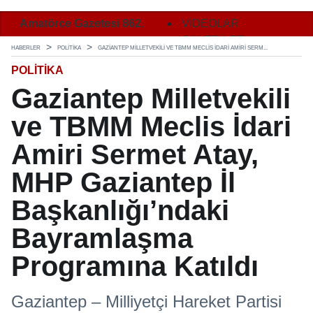
2.
Amatörce Gazetesi 862.
Amatörce Gazetesi 862.
VİDEOLAR
Ama
Sayı 2. Sayfa
Sayı 3. Sayfa
GALERİLER
Say
HABERLER
POLITIKA
GAZIANTEP MILLETVEKILI VE TBMM MECLIS İDARI AMIRI SERM...
POLITIKA
Gaziantep Milletvekili
ve TBMM Meclis İdari
Amiri Sermet Atay,
MHP Gaziantep İl
Başkanlığı’ndaki
Bayramlaşma
Programına Katıldı
Gaziantep – Milliyetçi Hareket Partisi