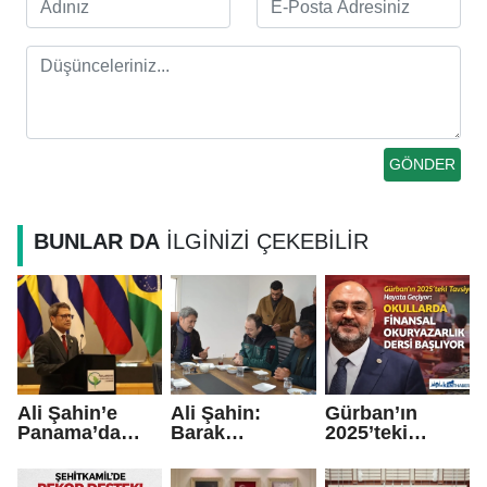
BUNLAR DA
İLGİNİZİ ÇEKEBİLİR
Ali Şahin’e
Ali Şahin:
Gürban’ın
Panama’da
Barak
2025’teki
Ayakta Alkış
Ovası’nda GES
önerisi hayata
Devrimi Yaptık
geçiyor.