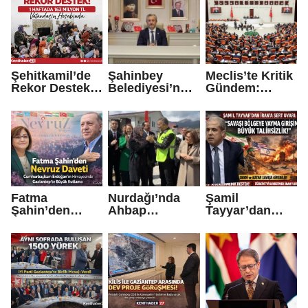
Okullarda
Finansal
Okuryazarlık
dersi başlıyor
Şehitkamil’de
Şahinbey
Meclis’te Kritik
Rekor Destek:
Belediyesi’nde
Gündem:
1 Haftada 163
n Denetim
Doğum İzni,
Milyon TL
Açıklaması:
Bedelli Ücreti
Vatandaşın
Mehmet
ve
Hesabında
Tahmazoğlu
Depremzedeler
Rakamları
e Büyük
Paylaştı
İndirim Masada
Fatma
Nurdağı’nda
Şamil
Şahin’den
Ahbap
Tayyar’dan
Nevruz Daveti:
Konutları
İran’a Sert
Cumhurbaşkan
Depremzedeler
Uyarı: “Savaşı
ı Erdoğan’ın
e Teslim Edildi
Bölgeye Yayma
Himayesinde
Girişimi Büyük
Gaziantep’te
Talihsizlik”
Büyük Kutlama