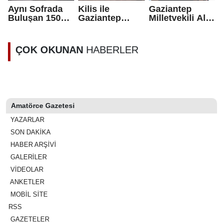
Aynı Sofrada
Kilis ile
Gaziantep
Buluşan 1500
Gaziantep
Milletvekili Ali
Yürek: İYİ Parti
Arasında Dev
Şahin;
Gaziantep’te
Proje Masada
“Füzelerin fiziki
Birlik Mesajı
kaynağından
ÇOK OKUNAN
HABERLER
Verdi
çok,
arkasındaki
aklın ve niyetin
peşine
düşmeliyiz”
Amatörce Gazetesi
YAZARLAR
SON DAKİKA
HABER ARŞİVİ
GALERİLER
VİDEOLAR
ANKETLER
MOBİL SİTE
RSS
GAZETELER