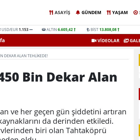
ASAYIŞ
GÜNDEM
YAŞAM
USD/EUR
1.153
ALTIN
6.605,42
BİST
13.808,08
. Sayı 2. Sayfa
Amatörce Gazete
VİDEOLAR
GALE
IN DEKAR ALAN TEHLIKEDE!
450 Bin Dekar Alan
lan ve her geçen gün şiddetini artıran
kaynaklarını da derinden etkiledi.
rvlerinden biri olan Tahtaköprü
neden oldu.