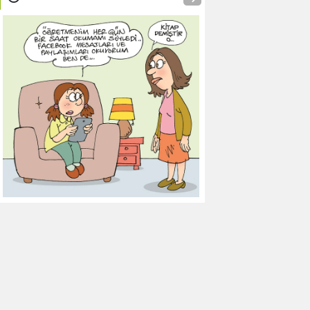
9
Galatasaray
0
0
0
10
Gaziantep FK
0
0
0
11
Gençlerbirliği
0
0
0
12
Göztepe
0
0
0
13
Başakşehir FK
0
0
0
14
Kasımpaşa
0
0
0
15
Kocaelispor
0
0
0
16
Konyaspor
0
0
0
17
Samsunspor
0
0
0
18
Trabzonspor
0
0
0