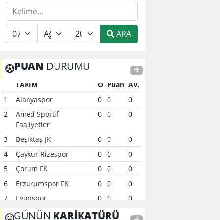
ARA
PUAN
DURUMU
TAKIM
O
Puan
AV.
1
Alanyaspor
0
0
0
2
Amed Sportif
0
0
0
Faaliyetler
3
Beşiktaş JK
0
0
0
4
Çaykur Rizespor
0
0
0
5
Çorum FK
0
0
0
6
Erzurumspor FK
0
0
0
7
Eyüpspor
0
0
0
8
Fenerbahçe
0
0
0
GÜNÜN
KARİKATÜRÜ