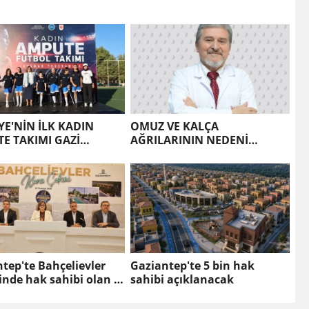
YE'NİN İLK KADIN
OMUZ VE KALÇA
E TAKIMI GAZİ
AĞRILARININ NEDENİ
DE!
POLİMİYALJİ ROMATİKA
OLABİLİR
tep'te Bahçelievler
Gaziantep'te 5 bin hak
inde hak sahibi olan 5
sahibi açıklanacak
şi belirlendi