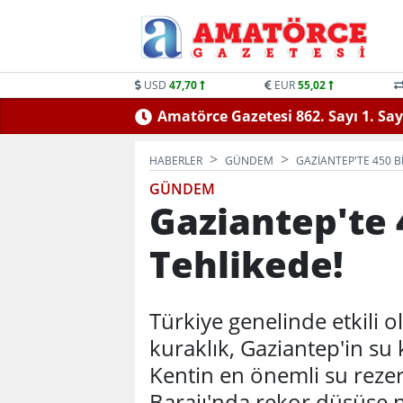
USD
47,70
EUR
55,02
1. Sayfa
Amatörce Gazetesi 862
HABERLER
GÜNDEM
GAZIANTEP'TE 450 B
GÜNDEM
Gaziantep'te 
Tehlikede!
Türkiye genelinde etkili o
kuraklık, Gaziantep'in su 
Kentin en önemli su reze
Barajı'nda rekor düşüşe 