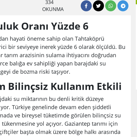
334
OKUNMA
luluk Oranı Yüzde 6
ndan hayati öneme sahip olan Tahtaköprü
rici bir seviyeye inerek yüzde 6 olarak ölçüldü. Bu
ar tarım arazisinin sulama ihtiyacını doğrudan
rce balığa ev sahipliği yapan barajdaki su
geyi de bozma riski taşıyor.
Bilinçsiz Kullanım Etkili
jdaki su miktarının bu denli kritik düzeye
ıyor. Türkiye genelinde devam eden şiddetli
amada ve bireysel tüketimde görülen bilinçsiz su
a tükenmesine yol açıyor. Gaziantep tarımı için
çiftçiler başta olmak üzere bölge halkı arasında