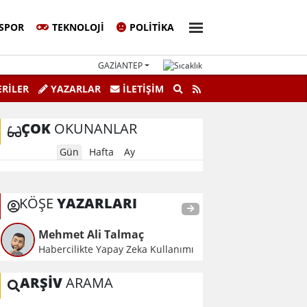
SPOR
TEKNOLOJI
POLITIKA
GAZIANTEP
si 862. Sayı 3. Sayfa
Amatörce
RİLER
YAZARLAR
İLETIŞIM
ÇOK
OKUNANLAR
Gün
Hafta
Ay
KÖŞE
YAZARLARI
Mehmet Ali Talmaç
Habercilikte Yapay Zeka Kullanımı
ARŞİV
ARAMA