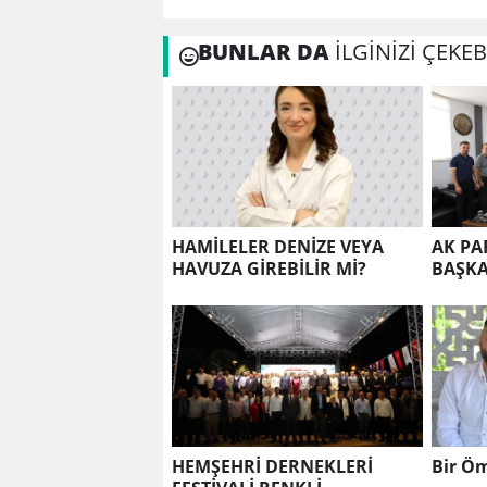
BUNLAR DA
İLGİNİZİ ÇEKEB
HAMİLELER DENİZE VEYA
AK PA
HAVUZA GİREBİLİR Mİ?
BAŞKA
SİVİL
KURUL
HEMŞEHRİ DERNEKLERİ
Bir Öm