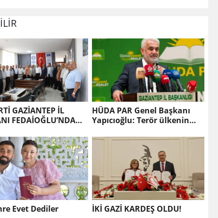
İLİR
RTİ GAZİANTEP İL
HÜDA PAR Genel Başkanı
NI FEDAİOĞLU’NDAN
Yapıcıoğlu: Terör ülkenin
 TOPLUM
gündeminden bütünüyle
UŞLARINA ZİYARET
çıkmalı
re Evet Dediler
İKİ GAZİ KARDEŞ OLDU!