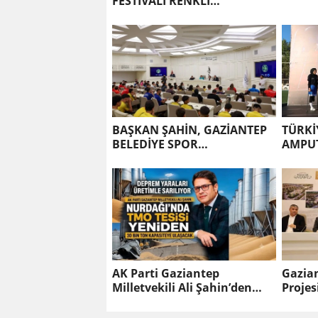
FESTİVALİ RENKLİ
GÖRÜNTÜLERLE AÇILDI
BAŞKAN ŞAHİN, GAZİANTEP
TÜRKİ
BELEDİYE SPOR
AMPUT
KULÜBÜ’NÜN BAŞARILI
ŞEHİR'
SPORCULARIYLA BİR ARAYA
GELDİ
AK Parti Gaziantep
Gazian
Milletvekili Ali Şahin’den
Projes
Nurdağı müjdesi
bin ki