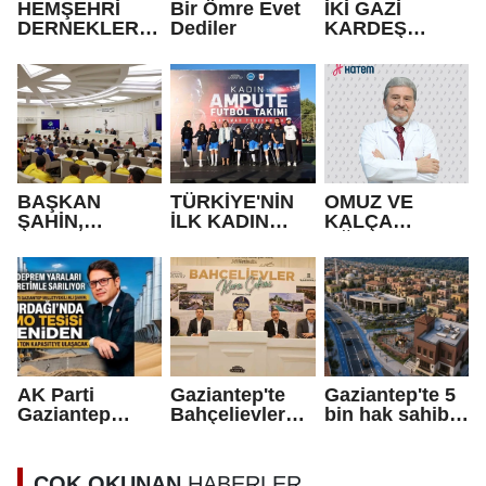
HEMŞEHRİ
Bir Ömre Evet
İKİ GAZİ
DERNEKLERİ
Dediler
KARDEŞ
FESTİVALİ
OLDU!
RENKLİ
GÖRÜNTÜLER
LE AÇILDI
BAŞKAN
TÜRKİYE'NİN
OMUZ VE
ŞAHİN,
İLK KADIN
KALÇA
GAZİANTEP
AMPUTE
AĞRILARININ
BELEDİYE
TAKIMI GAZİ
NEDENİ
SPOR
ŞEHİR'DE!
POLİMİYALJİ
KULÜBÜ’NÜN
ROMATİKA
BAŞARILI
OLABİLİR
SPORCULARIY
LA BİR ARAYA
GELDİ
AK Parti
Gaziantep'te
Gaziantep'te 5
Gaziantep
Bahçelievler
bin hak sahibi
Milletvekili Ali
Projesinde hak
açıklanacak
Şahin’den
sahibi olan 5
Nurdağı
bin kişi
ÇOK OKUNAN
HABERLER