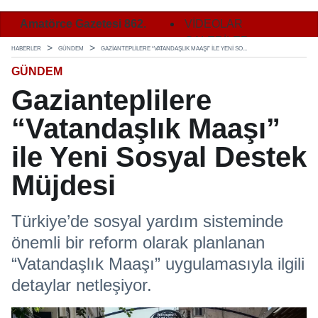
2.
Amatörce Gazetesi 862.
Amatörce Gazetesi 862.
VİDEOLAR
Ama
Sayı 2. Sayfa
Sayı 3. Sayfa
GALERİLER
Say
HABERLER
GÜNDEM
GAZIANTEPLILERE “VATANDAŞLIK MAAŞI” ILE YENI SO...
GÜNDEM
Gazianteplilere
“Vatandaşlık Maaşı”
ile Yeni Sosyal Destek
Müjdesi
Türkiye’de sosyal yardım sisteminde
önemli bir reform olarak planlanan
“Vatandaşlık Maaşı” uygulamasıyla ilgili
detaylar netleşiyor.