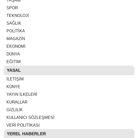
YAŞAM
SPOR
TEKNOLOJI
SAĞLIK
POLITIKA
MAGAZIN
EKONOMI
DÜNYA
EĞITIM
YASAL
İLETIŞIM
KÜNYE
YAYIN İLKELERI
KURALLAR
GIZLILIK
KULLANICI SÖZLEŞMESI
VERI POLITIKASI
YEREL HABERLER