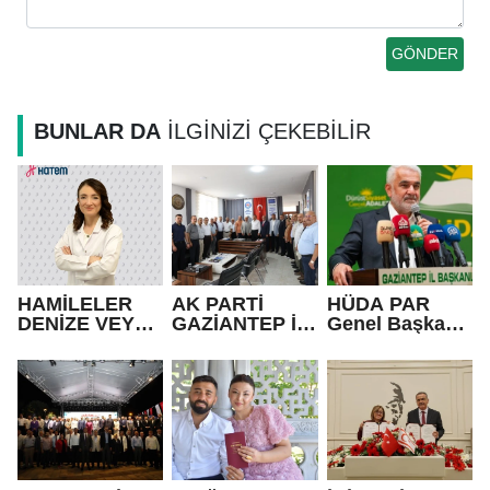
BUNLAR DA
İLGİNİZİ ÇEKEBİLİR
HAMİLELER
AK PARTİ
HÜDA PAR
DENİZE VEYA
GAZİANTEP İL
Genel Başkanı
HAVUZA
BAŞKANI
Yapıcıoğlu:
GİREBİLİR Mİ?
FEDAİOĞLU’N
Terör ülkenin
DAN SİVİL
gündeminden
TOPLUM
bütünüyle
KURULUŞLARI
çıkmalı
NA ZİYARET