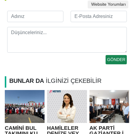
Website Yorumları
BUNLAR DA
İLGİNİZİ ÇEKEBİLİR
CAMİNİ BUL
HAMİLELER
AK PARTİ
TAKIMINI KUR”
DENİZE VEYA
GAZİANTEP İL