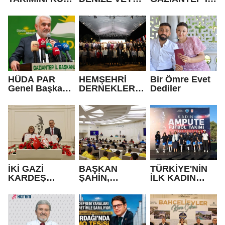
FUTBOL
HAVUZA
BAŞKANI
TURNUVASINA
GİREBİLİR Mİ?
FEDAİOĞLU’N
KATILAN TÜM
DAN SİVİL
ÖĞRENCİLERE
TOPLUM
BİSİKLET
KURULUŞLARI
HEDİYE EDİLDİ
NA ZİYARET
HÜDA PAR
HEMŞEHRİ
Bir Ömre Evet
Genel Başkanı
DERNEKLERİ
Dediler
Yapıcıoğlu:
FESTİVALİ
Terör ülkenin
RENKLİ
gündeminden
GÖRÜNTÜLER
bütünüyle
LE AÇILDI
çıkmalı
İKİ GAZİ
BAŞKAN
TÜRKİYE'NİN
KARDEŞ
ŞAHİN,
İLK KADIN
OLDU!
GAZİANTEP
AMPUTE
BELEDİYE
TAKIMI GAZİ
SPOR
ŞEHİR'DE!
KULÜBÜ’NÜN
BAŞARILI