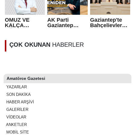
SPORCULARIY
LA BİR ARAYA
GELDİ
OMUZ VE
AK Parti
Gaziantep'te
KALÇA
Gaziantep
Bahçelievler
AĞRILARININ
Milletvekili Ali
Projesinde hak
NEDENİ
Şahin’den
sahibi olan 5
POLİMİYALJİ
Nurdağı
bin kişi
ÇOK OKUNAN
HABERLER
ROMATİKA
müjdesi
belirlendi
OLABİLİR
Amatörce Gazetesi
YAZARLAR
SON DAKİKA
HABER ARŞİVİ
GALERİLER
VİDEOLAR
ANKETLER
MOBİL SİTE