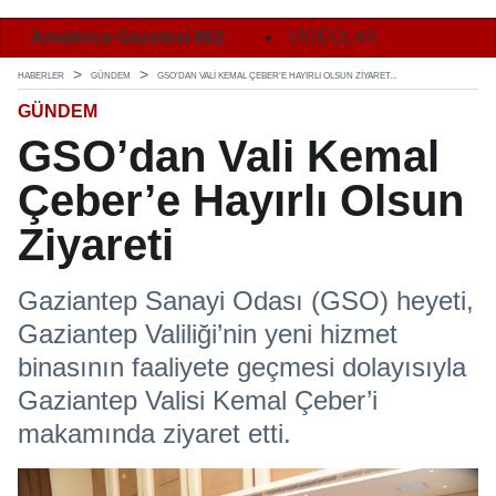
Amatörce Gazetesi 862.
Amatörce Gazetesi 862.
VİDEOLAR
Amatö
Sayı 1. Sayfa
Sayı 2. Sayfa
GALERİLER
Sayı 
HABERLER
GÜNDEM
GSO’DAN VALI KEMAL ÇEBER’E HAYIRLI OLSUN ZIYARET...
GÜNDEM
GSO’dan Vali Kemal
Çeber’e Hayırlı Olsun
Ziyareti
Gaziantep Sanayi Odası (GSO) heyeti,
Gaziantep Valiliği’nin yeni hizmet
binasının faaliyete geçmesi dolayısıyla
Gaziantep Valisi Kemal Çeber’i
makamında ziyaret etti.