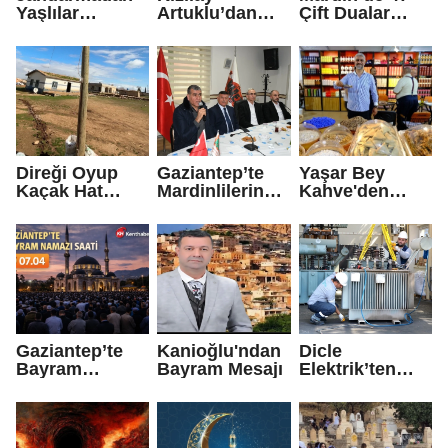
Yaşlılar
Artuklu’dan
Çift Dualar
Haftası’nda
Ramazan’da
Eşliğinde
Anlamlı Ziyaret
Büyük
Umre’ye
Dayanışma: 1.2
Uğurlandı
Milyon TL’yi
Aşan Destek
Direği Oyup
Gaziantep’te
Yaşar Bey
Kaçak Hat
Mardinlilerin
Kahve'den
Çektiler!
Buluşma
Bayram Mesajı
Adresi MAREV
Gaziantep’te
Kanioğlu'ndan
Dicle
Bayram
Bayram Mesajı
Elektrik’ten
Namazı saat
Ekonomiye 642
kaçta?
Milyon TL’lik
Katkı!