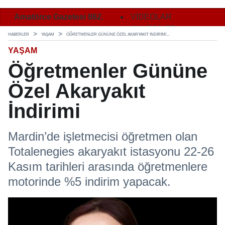
2.
Amatörce Gazetesi 862.
Amatörce Gazetesi 862.
VİDEOLAR
Ama
Sayı 2. Sayfa
Sayı 3. Sayfa
GALERİLER
Say
HABERLER
YAŞAM
ÖĞRETMENLER GÜNÜNE ÖZEL AKARYAKIT İNDIRIMI...
YAŞAM
Öğretmenler Gününe
Özel Akaryakıt
İndirimi
Mardin’de işletmecisi öğretmen olan
Totalenegies akaryakıt istasyonu 22-26
Kasım tarihleri arasında öğretmenlere
motorinde %5 indirim yapacak.