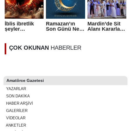
İblis ibretlik
Ramazan’ın
Mardin’de Sit
şeyler
Son Günü Ne
Alanı Kararları
anlatmaya
Zaman? İşte
Tartışma
devam etti
Son Sahur ve
Yarattı:
Damarlarda
Son İftar Tarihi
Ezidilerden
ÇOK OKUNAN
HABERLER
dolaşırım
Tepki
Amatörce Gazetesi
YAZARLAR
SON DAKİKA
HABER ARŞİVİ
GALERİLER
VİDEOLAR
ANKETLER