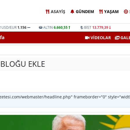
ASAYIŞ
GÜNDEM
YAŞAM
USD/EUR
1.156
ALTIN
6.660,55
BİST
13.779,39
fa
Amatörce Gazetesi 862. Sayı
VİDEOLAR
GALE
 BLOĞU EKLE