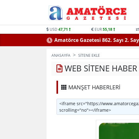
USD
47,71
EUR
55,18
Amatörce Gazetesi 862. Sayı 2. Say
ANASAYFA
SITENE EKLE
WEB SITENE HABER
MANŞET HABERLERİ